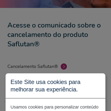
Acesse o comunicado sobre o
cancelamento do produto
Saflutan®
Cancelamento Saflutan®
Este Site usa cookies para
melhorar sua experiência.
Escritório Geral
Usamos cookies para personalizar conteúdo