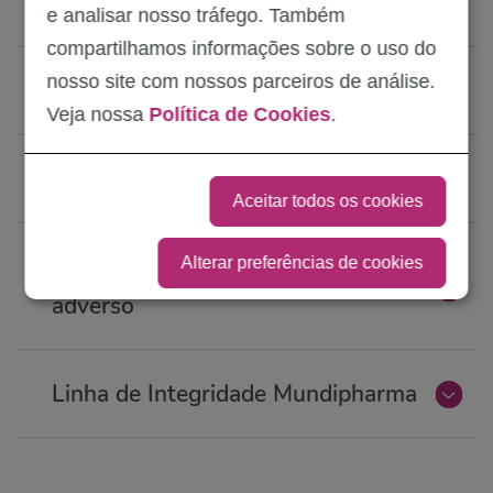
Perguntas da mídia
e analisar nosso tráfego. Também
compartilhamos informações sobre o uso do
nosso site com nossos parceiros de análise.
Informações Médicas
Veja nossa
Política de Cookies
.
Carreiras
Aceitar todos os cookies
Relatar uma reação ou evento
Alterar preferências de cookies
adverso
Linha de Integridade Mundipharma