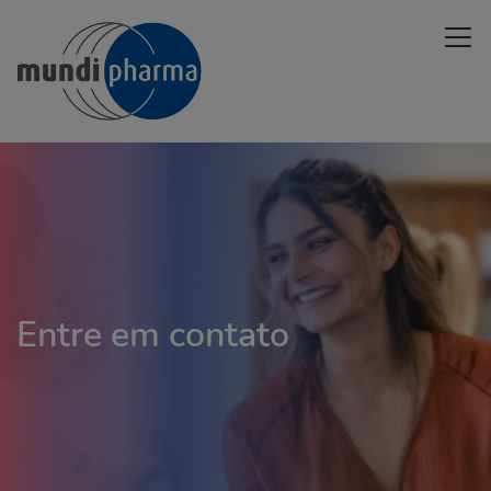
Skip
Open 
to
main
content
Entre em contato